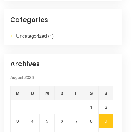
Categories
Uncategorized
(1)
Archives
August 2026
M
D
M
D
F
S
S
1
2
3
4
5
6
7
8
9